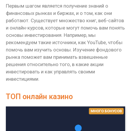
Первым шагом является получение знаний о
финансовых рынках и биржах, и о том, как они
работают. Существует множество книг, веб-сайтов
и онлайн-курсов, которые могут помочь вам понять
основы инвестирования. Например, мы
рекомендуем такие источники, как YouTube, чтобы
помочь вам изучить основы. Изучение фондового
рынка поможет вам принимать взвешенные
решения относительно того, в какие акции
инвестировать и как управлять своими
инвестициями.
ТОП онлайн казино
МНОГО БОНУСОВ