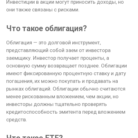
Инвестиции в акции могут приносить доходы, но
они также связаны с рисками.
Что такое облигация?
Облигация — это долговой инструмент,
представляющий собой заем от инвестора
заемщику. Инвестор получает проценты, а
основную сумму возвращает позднее. Облигации
имеют фиксированную процентную ставку и дату
погашения, их можно покупать и продавать на
рынках облигаций. Облигации обычно считаются
менее рискованным вложением, чем акции, но
инвесторы должны тщательно проверять
кредитоспособность эмитента перед вложением
средств.