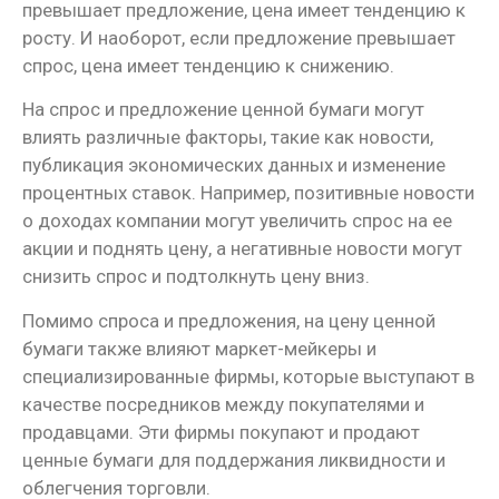
превышает предложение, цена имеет тенденцию к
росту. И наоборот, если предложение превышает
спрос, цена имеет тенденцию к снижению.
На спрос и предложение ценной бумаги могут
влиять различные факторы, такие как новости,
публикация экономических данных и изменение
процентных ставок. Например, позитивные новости
о доходах компании могут увеличить спрос на ее
акции и поднять цену, а негативные новости могут
снизить спрос и подтолкнуть цену вниз.
Помимо спроса и предложения, на цену ценной
бумаги также влияют маркет-мейкеры и
специализированные фирмы, которые выступают в
качестве посредников между покупателями и
продавцами. Эти фирмы покупают и продают
ценные бумаги для поддержания ликвидности и
облегчения торговли.