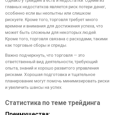
Однако у трейдинга есть и недостатки. Одним из
главных недостатков является риск потери денег,
особенно если вы неопытны или слишком
рискуете. Кроме того, торговля требует много
времени и внимания для достижения успеха, что
может быть сложным для некоторых людей.
Кроме того, торговля связана с расходами, такими
как торговые сборы и спреды.
Важно подчеркнуть, что торговля — это
ответственный вид деятельности, требующий
опыта, знаний и хорошо развитого управления
рисками. Хорошая подготовка и тщательное
планирование могут помочь минимизировать риски
и увеличить шансы на успех.
Статистика по теме трейдинга
Преимущества: