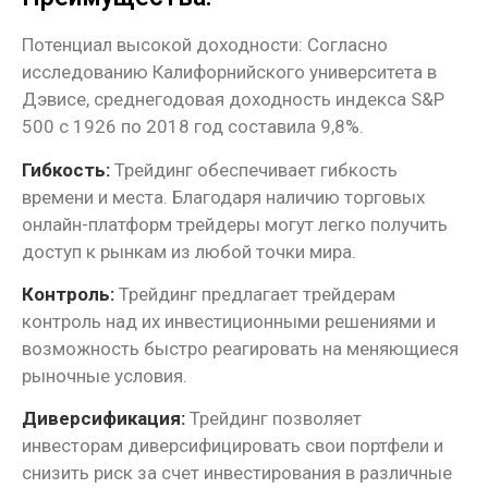
Потенциал высокой доходности: Согласно
исследованию Калифорнийского университета в
Дэвисе, среднегодовая доходность индекса S&P
500 с 1926 по 2018 год составила 9,8%.
Гибкость:
Трейдинг обеспечивает гибкость
времени и места. Благодаря наличию торговых
онлайн-платформ трейдеры могут легко получить
доступ к рынкам из любой точки мира.
Контроль:
Трейдинг предлагает трейдерам
контроль над их инвестиционными решениями и
возможность быстро реагировать на меняющиеся
рыночные условия.
Диверсификация:
Трейдинг позволяет
инвесторам диверсифицировать свои портфели и
снизить риск за счет инвестирования в различные