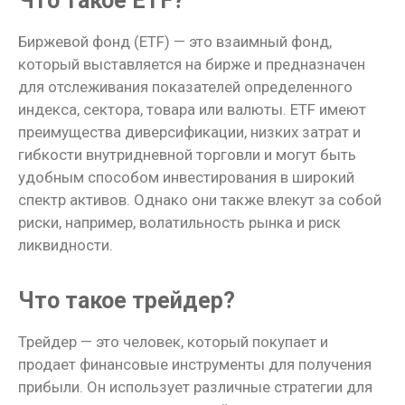
Что такое ETF?
Биржевой фонд (ETF) — это взаимный фонд,
который выставляется на бирже и предназначен
для отслеживания показателей определенного
индекса, сектора, товара или валюты. ETF имеют
преимущества диверсификации, низких затрат и
гибкости внутридневной торговли и могут быть
удобным способом инвестирования в широкий
спектр активов. Однако они также влекут за собой
риски, например, волатильность рынка и риск
ликвидности.
Что такое трейдер?
Трейдер — это человек, который покупает и
продает финансовые инструменты для получения
прибыли. Он использует различные стратегии для