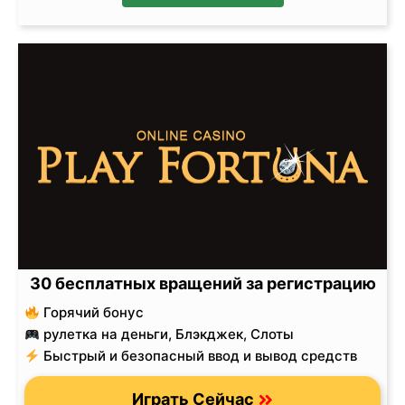
30 бесплатных вращений за регистрацию
Горячий бонус
рулетка на деньги, Блэкджек, Слоты
Быстрый и безопасный ввод и вывод средств
Играть Сейчас