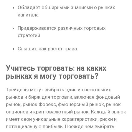
Обладает обширными знаниями о рынках
капитала
Придерживается различных торговых
стратегий
Слышит, как растет трава
Учитесь торговать: на каких
рынках я могу торговать?
Трейдеры могут выбрать один из нескольких
рынков и бирж для торговли, включая фондовый
рынок, рынок Форекс, фьючерсный рынок, рынок
опционов и криптовалютный рынок. Каждый рынок
имеет свои уникальные характеристики, риски и
потенциальную прибыль. Прежде чем выбрать