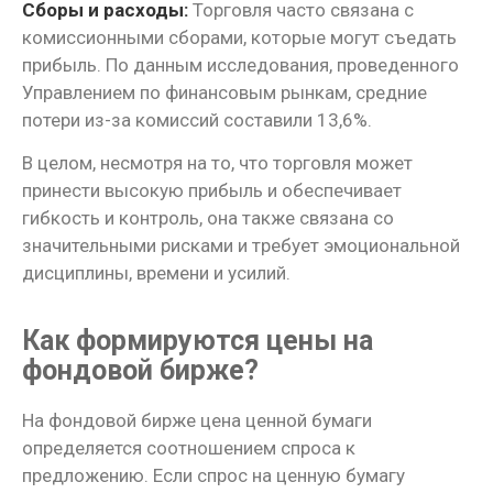
Сборы и расходы:
Торговля часто связана с
комиссионными сборами, которые могут съедать
прибыль. По данным исследования, проведенного
Управлением по финансовым рынкам, средние
потери из-за комиссий составили 13,6%.
В целом, несмотря на то, что торговля может
принести высокую прибыль и обеспечивает
гибкость и контроль, она также связана со
значительными рисками и требует эмоциональной
дисциплины, времени и усилий.
Как формируются цены на
фондовой бирже?
На фондовой бирже цена ценной бумаги
определяется соотношением спроса к
предложению. Если спрос на ценную бумагу