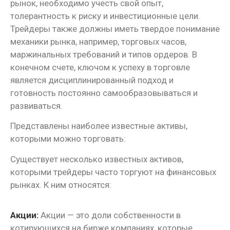
рынок, необходимо учесть свой опыт,
толерантность к риску и инвестиционные цели.
Трейдеры также должны иметь твердое понимание
механики рынка, например, торговых часов,
маржинальных требований и типов ордеров. В
конечном счете, ключом к успеху в торговле
является дисциплинированный подход и
готовность постоянно самообразовываться и
развиваться.
Представлены наиболее известные активы,
которыми можно торговать:
Существует несколько известных активов,
которыми трейдеры часто торгуют на финансовых
рынках. К ним относятся:
Акции:
Акции — это доли собственности в
котирующихся на бирже компаниях, которые