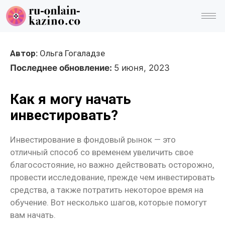
Автор:
Ольга Гогаладзе
Последнее обновление:
5 июня, 2023
Как я могу начать
инвестировать?
Инвестирование в фондовый рынок — это
отличный способ со временем увеличить свое
благосостояние, но важно действовать осторожно,
провести исследование, прежде чем инвестировать
средства, а также потратить некоторое время на
обучение. Вот несколько шагов, которые помогут
вам начать.