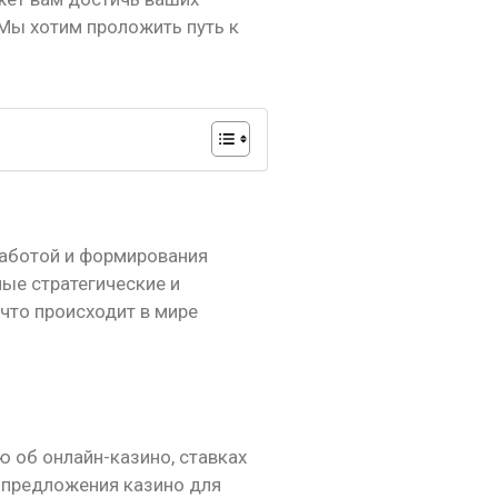
Мы хотим проложить путь к
работой и формирования
ые стратегические и
 что происходит в мире
 об онлайн-казино, ставках
е предложения казино для