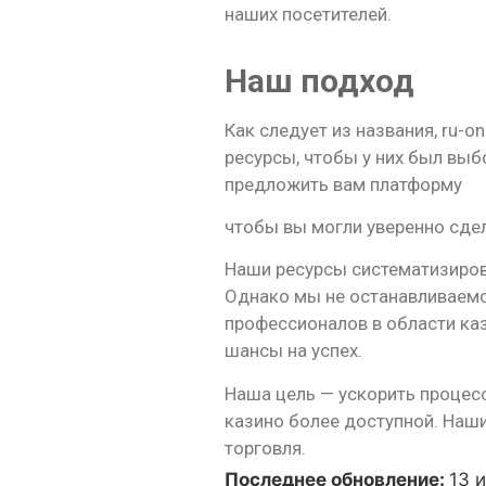
наших посетителей.
Наш подход
Как следует из названия, ru-
ресурсы, чтобы у них был выб
предложить вам платформу
чтобы вы могли уверенно сдел
Наши ресурсы систематизиров
Однако мы не останавливаемся
профессионалов в области каз
шансы на успех.
Наша цель — ускорить процес
казино более доступной. Наши
торговля.
Последнее обновление:
13 