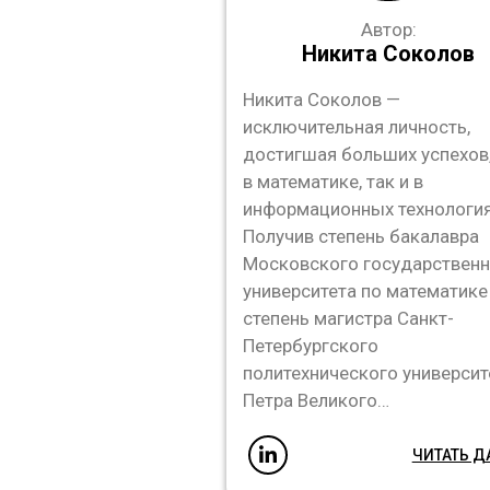
Aвтор:
Никита Соколов
Никита Соколов —
исключительная личность,
достигшая больших успехов,
в математике, так и в
информационных технология
Получив степень бакалавра
Московского государственн
университета по математике
степень магистра Санкт-
Петербургского
политехнического университ
Петра Великого…
ЧИТАТЬ Д