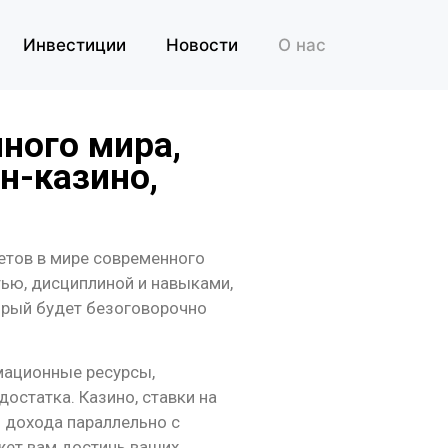
Инвестиции
Новости
О нас
ного мира,
н-казино,
етов в мире современного
ью, дисциплиной и навыками,
орый будет безоговорочно
рмационные ресурсы,
остатка. Казино, ставки на
о дохода параллельно с
жет вам достичь ваших