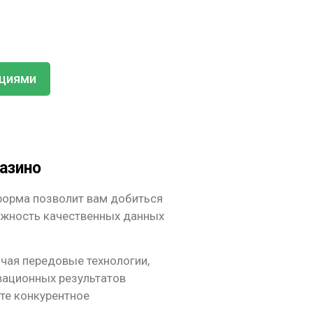
кциями
азино
форма позволит вам добиться
ажность качественных данных
чая передовые технологии,
вационных результатов
ите конкурентное