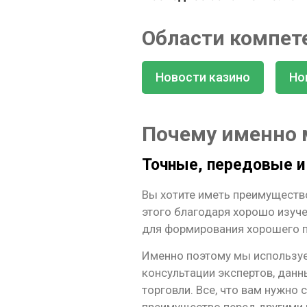
Области компет
Новости казино
Но
Почему именно
Точные, передовые и
Вы хотите иметь преимущест
этого благодаря хорошо изуч
для формирования хорошего п
Именно поэтому мы используе
консультации экспертов, дан
торговли. Все, что вам нужно 
преимущество перед другими 