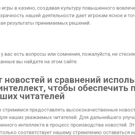
гры в казино, создавая культуру повышенного вовлечен
зрачность нашей деятельности дает игрокам ясное и то
шая результаты принимаемых решений.
 у вас есть вопросы или сомнения, пожалуйста, не стесн
нные вы найдете на этом сайте.
 новостей и сравнений исполь
интеллект, чтобы обеспечить
аших читателей
 стремимся предоставлять высококачественные новост
для наших уважаемых читателей. Для дальнейшего улу
енного интеллекта в процесс производства новостей. Э
 только соответствует нашему стремлению оставаться н