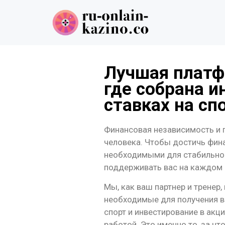
Лучшая платф
где собрана и
ставках на сп
Финансовая независимость и 
человека. Чтобы достичь фин
необходимыми для стабильног
поддерживать вас на каждом ш
Мы, как ваш партнер и тренер
необходимые для получения в
спорт и инвестирование в акц
работой. Это именно то, за ч