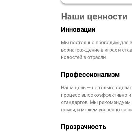
Наши ценности
Инновации
Мы постоянно проводим для в
вознаграждение в играх и ста
новостей в отрасли.
Профессионализм
Наша цель — не только сделат
процесс высокоэффективно и
стандартов. Мы рекомендуем н
семьи, и можем уверенно за ни
Прозрачность