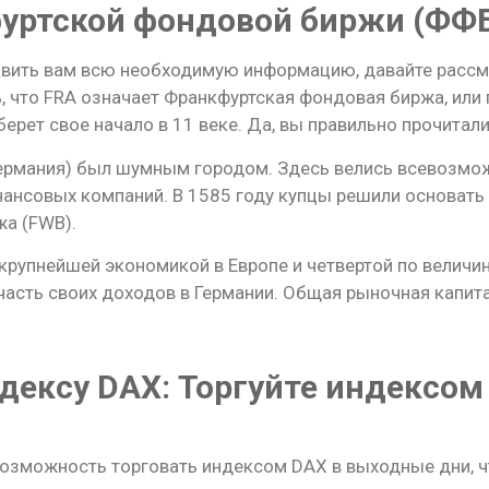
уртской фондовой биржи (ФФ
вить вам всю необходимую информацию, давайте рассмо
 что FRA означает Франкфуртская фондовая биржа, или 
 берет свое начало в 11 веке. Да, вы правильно прочитали
Германия) был шумным городом. Здесь велись всевозмож
ансовых компаний. В 1585 году купцы решили основать
а (FWB).
крупнейшей экономикой в Европе и четвертой по величине
часть своих доходов в Германии. Общая рыночная капит
дексу DAX: Торгуйте индексом
 возможность торговать индексом DAX в выходные дни, 