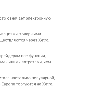
осто означает электронную
лигациями, товарными
ществляются через Xetra,
трейдерам все функции,
с меньшими затратами, чем
стала настолько популярной,
Европе торгуются на Xetra.