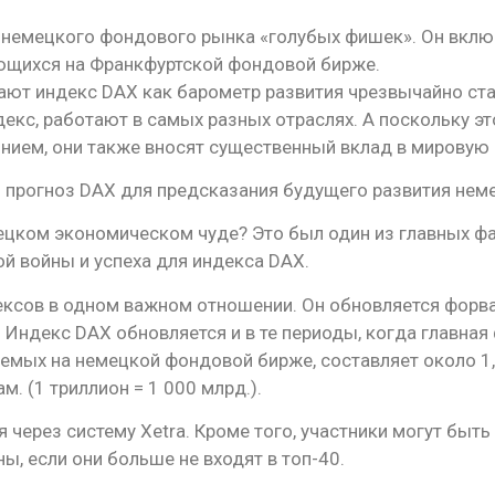
немецкого фондового рынка «голубых фишек». Он включ
ющихся на Франкфуртской фондовой бирже.
ают индекс DAX как барометр развития чрезвычайно ст
декс, работают в самых разных отраслях. А поскольку эт
ием, они также вносят существенный вклад в мировую 
 прогноз DAX для предсказания будущего развития нем
ецком экономическом чуде? Это был один из главных ф
й войны и успеха для индекса DAX.
дексов в одном важном отношении. Он обновляется фор
Индекс DAX обновляется и в те периоды, когда главная
емых на немецкой фондовой бирже, составляет около 1,5
. (1 триллион = 1 000 млрд.).
 через систему Xetra. Кроме того, участники могут быть
ны, если они больше не входят в топ-40.