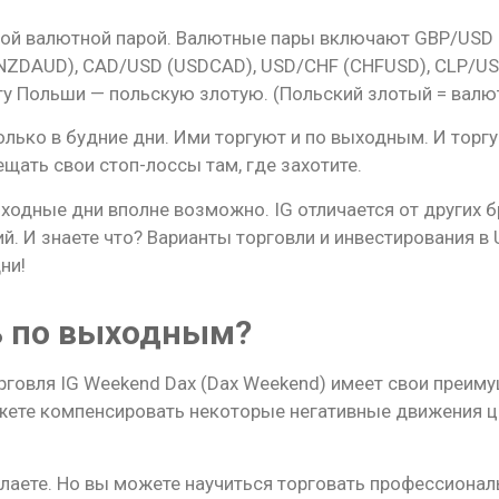
бой валютной парой. Валютные пары включают GBP/USD 
NZDAUD), CAD/USD (USDCAD), USD/CHF (CHFUSD), CLP/U
ту Польши — польскую злотую. (Польский злотый = валю
лько в будние дни. Ими торгуют и по выходным. И торгу
щать свои стоп-лоссы там, где захотите.
ходные дни вполне возможно. IG отличается от других бр
. И знаете что? Варианты торговли и инвестирования в U
ни!
ь по выходным?
рговля IG Weekend Dax (Dax Weekend) имеет свои преиму
ожете компенсировать некоторые негативные движения ц
елаете. Но вы можете научиться торговать профессионал