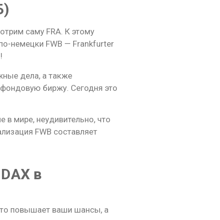
Б)
трим саму FRA. К этому
по-немецки FWB — Frankfurter
!
ные дела, а также
 фондовую биржу. Сегодня это
 в мире, неудивительно, что
ализация FWB составляет
 DAX в
что повышает ваши шансы, а