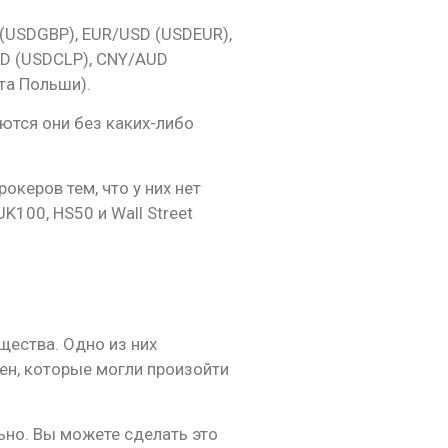
(USDGBP), EUR/USD (USDEUR),
SD (USDCLP), CNY/AUD
та Польши).
ются они без каких-либо
океров тем, что у них нет
K100, HS50 и Wall Street
щества. Одно из них
ен, которые могли произойти
ьно. Вы можете сделать это