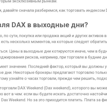
оторым эксклюзивным рынкам.
, давайте сначала разберемся, как торговать индексом
вля DAX в выходные дни?
, по сути, покупка или продажа акций и других активов 
 есть несколько моментов, на которые следует обратить
ться. Цены в выходные дни котируются иначе, чем в буд
еджирования рисков, например, при торговле в будние дн
еет значение. Последний фактор, который вы должны уч
е дни. Некоторые брокеры предлагают торговлю только 
ому узнайте о часах торговли, прежде чем решить, подхо
торговли DAX Weekend (Dax weekend), которого вы може
ло вот в чем: если вы будете искать достаточно настойч
Dax Weekend. Но за это приходится платить. Плата за 