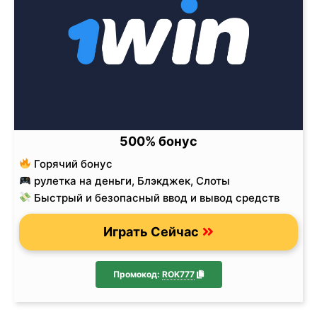
500% бонус
Горячий бонус
рулетка на деньги, Блэкджек, Слоты
Быстрый и безопасный ввод и вывод средств
Играть Сейчас
Промокод:
ROK777