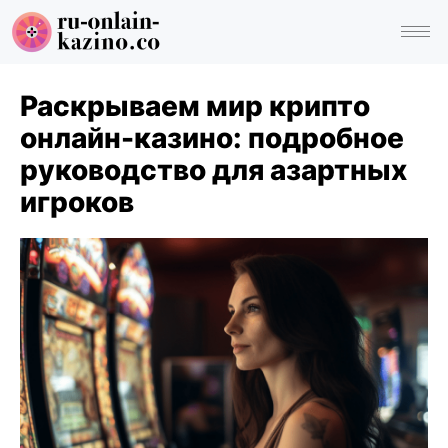
Раскрываем мир крипто
онлайн-казино: подробное
руководство для азартных
игроков