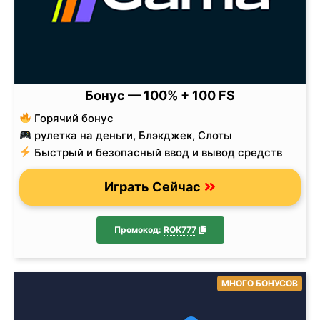
Бонус — 100% + 100 FS
Горячий бонус
рулетка на деньги, Блэкджек, Слоты
Быстрый и безопасный ввод и вывод средств
Играть Сейчас
Промокод:
ROK777
МНОГО БОНУСОВ