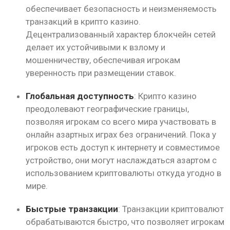
обеспечивает безопасность и неизменяемость
транзакций в крипто казино.
Децентрализованный характер блокчейн сетей
делает их устойчивыми к взлому и
мошенничеству, обеспечивая игрокам
уверенность при размещении ставок.
Глобальная доступность
: Крипто казино
преодолевают географические границы,
позволяя игрокам со всего мира участвовать в
онлайн азартных играх без ограничений. Пока у
игроков есть доступ к интернету и совместимое
устройство, они могут наслаждаться азартом с
использованием криптовалюты откуда угодно в
мире.
Быстрые транзакции
: Транзакции криптовалют
обрабатываются быстро, что позволяет игрокам