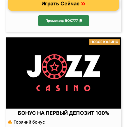
Играть Сейчас
Промокод:
ROK777
НОВОЕ КАЗИНО
БОНУС НА ПЕРВЫЙ ДЕПОЗИТ 100%
Горячий бонус