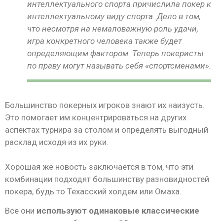
интеллектуального спорта причислила покер к
интеллектуальному виду спорта. Дело в том,
что несмотря на немаловажную роль удачи,
игра конкретного человека также будет
определяющим фактором. Теперь покеристы
по праву могут называть себя «спортсменами».
Большинство покерных игроков знают их наизусть.
Это помогает им концентрироваться на других
аспектах турнира за столом и определять выгодный
расклад исходя из их руки.
Хорошая же новость заключается в том, что эти
комбинации подходят большинству разновидностей
покера, будь то Техасский холдем или Омаха.
Все они
используют одинаковые классические