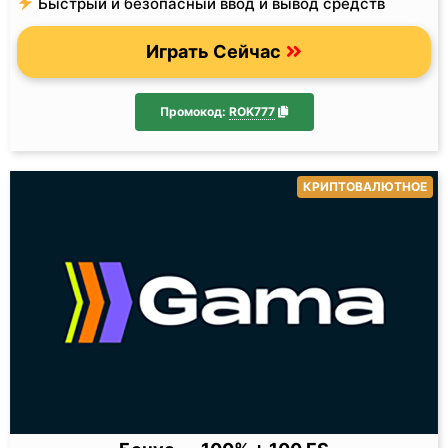
Быстрый и безопасный ввод и вывод средств
Играть Сейчас
Промокод:
ROK777
КРИПТОВАЛЮТНОЕ