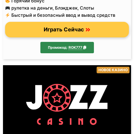
Горячий бонус
рулетка на деньги, Блэкджек, Слоты
Быстрый и безопасный ввод и вывод средств
Играть Сейчас
Промокод:
ROK777
НОВОЕ КАЗИНО