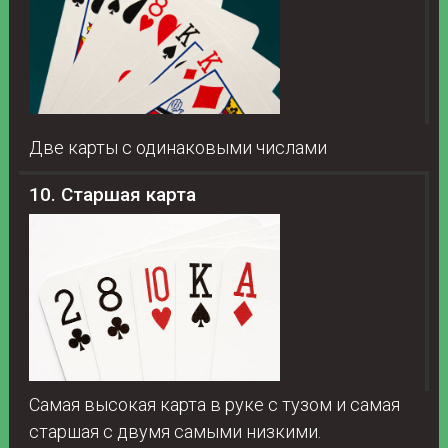
Две карты с одинаковыми числами
10. Старшая карта
Самая высокая карта в руке с тузом и самая
старшая с двумя самыми низкими.