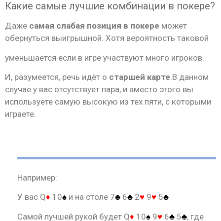
Какие самые лучшие комбинации в покере?
Даже
самая слабая позиция в покере
может
обернуться выигрышной. Хотя вероятность таковой
уменьшается если в игре участвуют много игроков.
И, разумеется, речь идёт о
старшей карте
.В данном
случае у вас отсутствует пара, и вместо этого вы
используете самую высокую из тех пяти, с которыми
играете.
Например:
У вас Q
♦
10
♠
и на столе 7
♣
6
♣
2
♥
9
♥
5
♣
Самой лучшей рукой будет Q
♦
10
♠
9
♥
6
♣
5
♣
, где