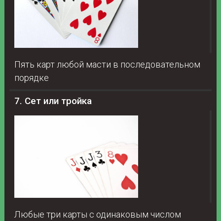
Пять карт любой масти в последовательном
порядке
7. Сет или тройка
Любые три карты с одинаковым числом