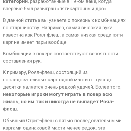
категории
, разработанные в 19-ом веке, когда
впервые был разыгран «пятикарточный дро».
В данной статье вы узнаете о покерных комбинациях
по старшинству. Например, самая высокая рука
известна как Роял-флеш, а самая низкая среди пяти
карт не имеет пары вообще.
Комбинации в покере соответствуют вероятности
составления рук.
К примеру, Роял-флеш, состоящий из
последовательных карт одной масти от туза до
десятки является очень редкой удачей. Более того,
некоторые игроки могут играть в покер всю
жизнь, но им так и никогда не выпадет Роял-
флеш.
Обычный Cтрит-флеш с пятью последовательными
картами одинаковой масти менее редок; эта