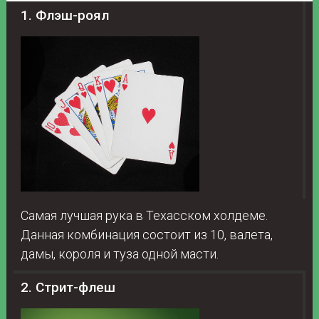
1. Флэш-роял
Самая лучшая рука в Техасском холдеме.
Данная комбинация состоит из 10, валета,
дамы, короля и туза одной масти.
2. Стрит-флеш