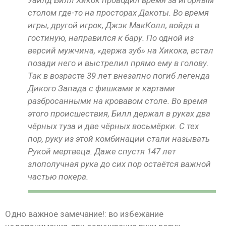
Уайлд Билл Хикок проводил время за игорным
столом где-то на просторах Дакоты. Во время
игры, другой игрок, Джэк МакКолл, войдя в
гостиную, направился к бару. По одной из
версий мужчина, «держа зуб» на Хикока, встал
позади него и выстрелил прямо ему в голову.
Так в возрасте 39 лет внезапно погиб легенда
Дикого Запада с фишками и картами
разбросанными на кровавом столе. Во время
этого происшествия, Билл держал в руках два
чёрных туза и две чёрных восьмёрки. С тех
пор, руку из этой комбинации стали называть
Рукой мертвеца. Даже спустя 147 лет
злополучная рука до сих пор остаётся важной
частью покера.
Одно важное замечание!: во избежание