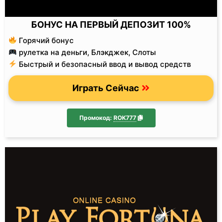
БОНУС НА ПЕРВЫЙ ДЕПОЗИТ 100%
Горячий бонус
рулетка на деньги, Блэкджек, Слоты
Быстрый и безопасный ввод и вывод средств
Играть Сейчас
Промокод:
ROK777