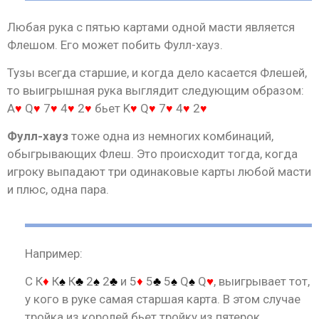
Любая рука с пятью картами одной масти является
Флешом. Его может побить Фулл-хауз.
Тузы всегда старшие, и когда дело касается Флешей,
то выигрышная рука выглядит следующим образом:
A
Q
7
4
2
бьет
K
Q
7
4
2
♥
♥
♥
♥
♥
♥
♥
♥
♥
♥
Фулл-хауз
тоже одна из немногих комбинаций,
обыгрывающих Флеш.
Это происходит тогда, когда
игроку выпадают три одинаковые карты любой масти
и плюс, одна пара.
Например:
С К
♦
К
♠
К
♣
2
♠
2
♣
и 5
♦
5
♣
5
♠
Q
♠
Q
♥
, выигрывает тот,
у кого в руке самая старшая карта. В этом случае
тройка из королей бьет тройку из пятерок.