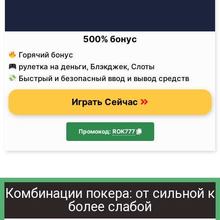
500% бонус
Горячий бонус
рулетка на деньги, Блэкджек, Слоты
Быстрый и безопасный ввод и вывод средств
Играть Сейчас
Промокод:
ROK777
Комбинации покера: от сильной к
более слабой