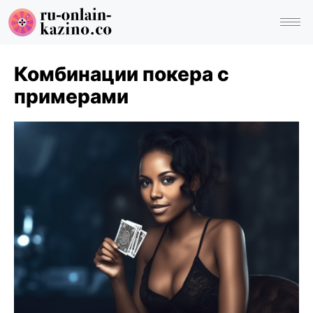
Комбинации покера с
примерами