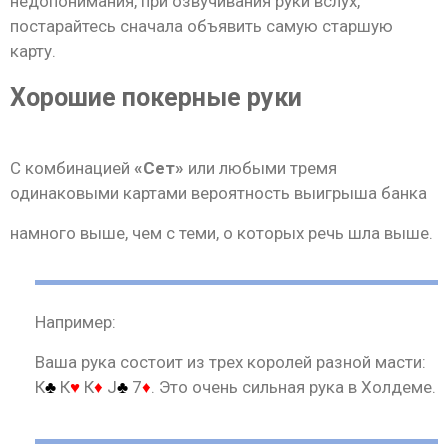
недопонимания, при озвучивания руки вслух,
постарайтесь сначала объявить самую старшую
карту.
Хорошие покерные руки
С комбинацией
«Сет»
или любыми тремя
одинаковыми картами вероятность выигрыша банка
намного выше, чем с теми, о которых речь шла выше.
Например:
Ваша рука состоит из трех королей разной масти:
К
♣
К
♥
К
♦
J
♣
7
♦
. Это очень сильная рука в Холдеме.