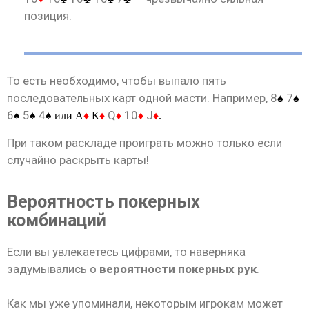
позиция.
То есть необходимо, чтобы выпало пять
последовательных карт одной масти. Например, 8
7
♠
♠
6
5
4
Q
10
J
♠
♠
♠ или А
♦
К
♦
♦
♦
♦
.
При таком раскладе проиграть можно только если
случайно раскрыть карты!
Вероятность покерных
комбинаций
Если вы увлекаетесь цифрами, то наверняка
задумывались о
вероятности покерных рук
.
Как мы уже упоминали, некоторым игрокам может