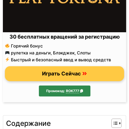
30 бесплатных вращений за регистрацию
Горячий бонус
рулетка на деньги, Блэкджек, Слоты
Быстрый и безопасный ввод и вывод средств
Играть Сейчас
Промокод:
ROK777
Содержание